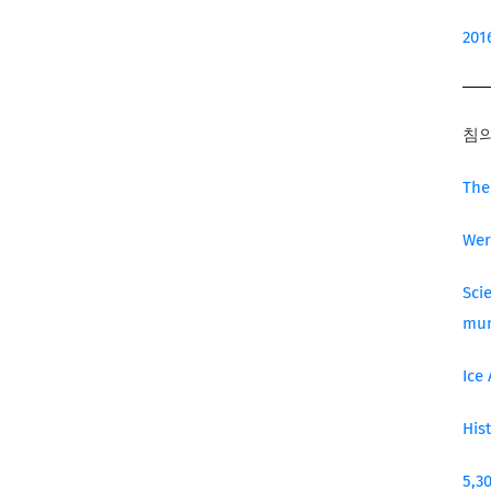
20
침의
The
Wer
Sci
mu
Ice
His
5,3