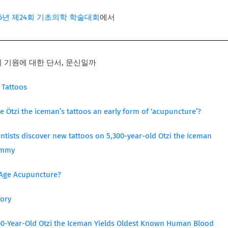
16년 제24회 기초의학 학술대회
에서
 기원에 대한 단서, 문신일까
 Tattoos
e Ötzi the iceman’s tattoos an early form of ‘acupuncture’?
entists discover new tattoos on 5,300-year-old Otzi the Iceman
mmy
 Age Acupuncture?
tory
00-Year-Old Otzi the Iceman Yields Oldest Known Human Blood