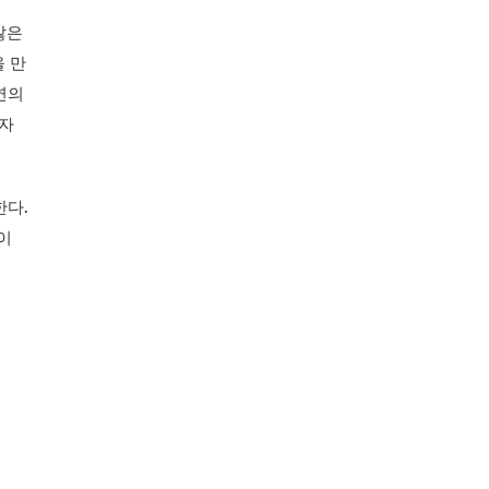
많은
을 만
연의
 자
한다.
이