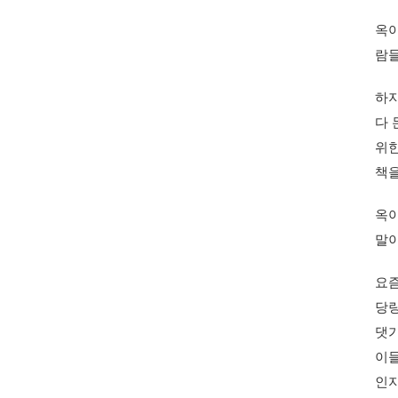
옥아
람들
하지
다 
위한
책을
옥아
말이
요즘
당량
댓가
이들
인지