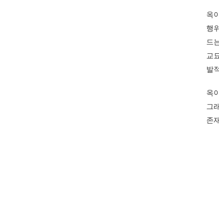
옥아
행위
드는
교묘
발적
옥아
그래
존재