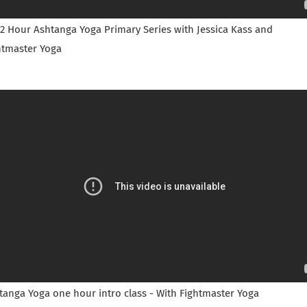
/2 Hour Ashtanga Yoga Primary Series with Jessica Kass and
htmaster Yoga
tanga Yoga one hour intro class - With Fightmaster Yoga