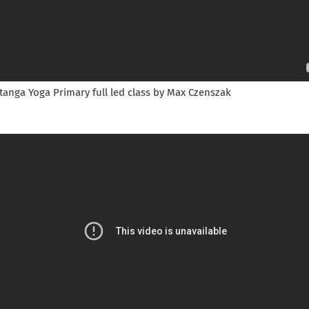
tanga Yoga Primary full led class by Max Czenszak