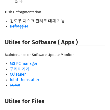
있다.
Disk Defragmentation
윈도우 디스크 관리로 대체 가능
Defraggler
Utiles for Software ( Apps )
Maintenance or Software Update Monitor
MS PC manager
구라제거기
CCleaner
Iobit Uninstaller
SUMo
Utiles for Files