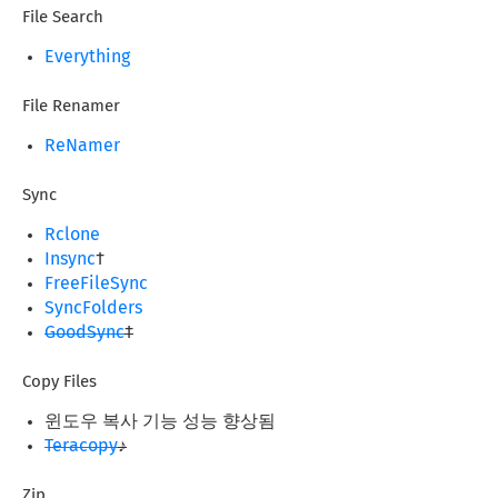
File Search
Everything
File Renamer
ReNamer
Sync
Rclone
Insync
†
FreeFileSync
SyncFolders
GoodSync
†
Copy Files
윈도우 복사 기능 성능 향상됨
Teracopy
♪
Zip