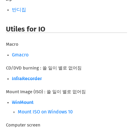
반디집
Utiles for IO
Macro
Gmacro
CD/DVD burning : 쓸 일이 별로 없어짐
InfraRecorder
Mount Image (ISO) : 쓸 일이 별로 없어짐
WinMount
Mount ISO on Windows 10
Computer screen