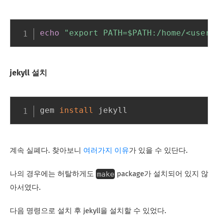
echo
"export PATH=
$PATH
:/home/<usern
jekyll 설치
gem 
install
계속 실폐다. 찾아보니
여러가지 이유
가 있을 수 있단다.
make
나의 경우에는 허탈하게도
package가 설치되어 있지 않
아서였다.
다음 명령으로 설치 후 jekyll을 설치할 수 있었다.