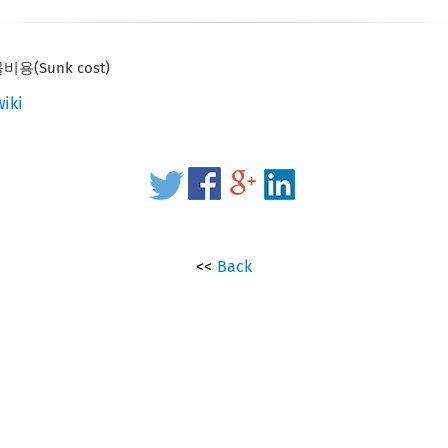
비용(Sunk cost)
wiki
Back