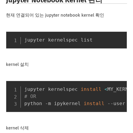
Jupyter Notebook Kernel 관리
현재 연결되어 있는 jupyter notebook kernel 확인
kernel 설치
jupyter kernelspec 
install
<
MY_KERNE
# OR
python -m ipykernel 
install
 --user -
kernel 삭제