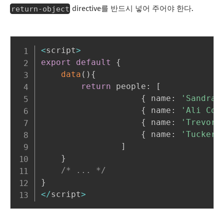
return-object
directive를 반드시 넣어 주어야 한다.
<
script
>
export
default
{
data
(
)
{
return
 people
:
[
{
 name
:
'Sandra 
{
 name
:
'Ali Con
{
 name
:
'Trevor 
{
 name
:
'Tucker 
]
}
/* ... */
}
<
/
script
>