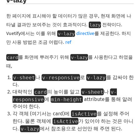
v-lazy
한 페이지에 표시해야 할 데이터가 많은 경우, 현재 화면에 나
lazy
타낼 결과만 보여주는 것이 효과적이다.
전략이다.
v-lazy
Vuetify에서는 이를 위해
directive
를 제공한다. 하지
만 사용 방법은 조금 어렵다.
ref
card
v-lazy
를 화면에 뿌려주기 위해
를 사용한다고 하였을
때,
v-sheet
v-responsive
v-lazy
나
로
를 감싸야 한
다.
card
v-sheet
v-
대략적인
의 높이를 알고
나
responsive
min-height
에
attribute를 통해 알려
주어야 한다.
isActive
각 객체 (여기서는 card)에
를 설정해 주어
isActive
한다. 물론 객체에
가 있어야 하는 것은 아니
v-lazy
다.
에서 참조용으로 선언만 해 주면 된다.