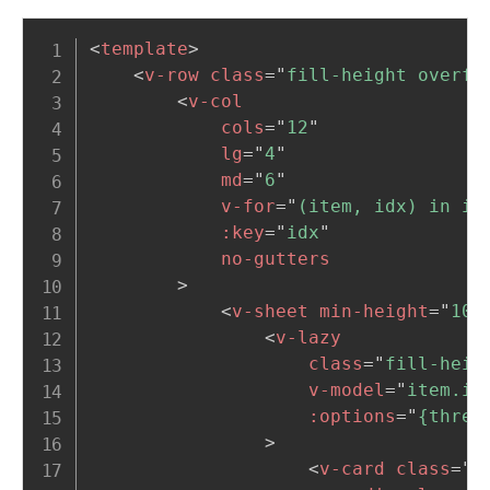
<
template
>
<
v-row
class
=
"
fill-height overfl
<
v-col
cols
=
"
12
"
lg
=
"
4
"
md
=
"
6
"
v-for
=
"
(item, idx) in it
:key
=
"
idx
"
no-gutters
>
<
v-sheet
min-height
=
"
100
<
v-lazy
class
=
"
fill-heig
v-model
=
"
item.is
:options
=
"
{thres
>
<
v-card
class
=
"
f