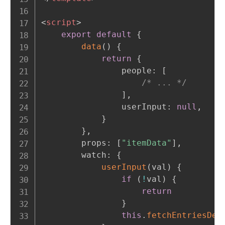
<
script
>
export
default
{
data
(
)
{
return
{
                people
:
[
/* ... */
]
,
                userInput
:
null
,
}
}
,
        props
:
[
"itemData"
]
,
        watch
:
{
userInput
(
val
)
{
if
(
!
val
)
{
return
}
this
.
fetchEntriesDeb