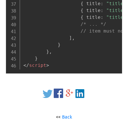
{
 title
:
"title1
{
 title
:
"title2
{
 title
:
"title3
/* ... */
// item must not
]
,
}
}
,
}
</
script
>
Back