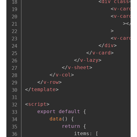
<
div
class
=
"
<
v-card-
<
v-card-
>
</
v
>
<
v-card-
</
div
>
</
v-card
>
</
v-lazy
>
</
v-sheet
>
</
v-col
>
</
v-row
>
</
template
>
<
script
>
export
default
{
data
(
)
{
return
{
                items
:
[