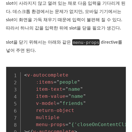
slot이 사라지지 않고 열려 있는 채로 다음 입력을 기다리게 된
다. 데스크톱 환경에서는 문제가 없지만, 모바일 기기에서는
slot이 화면을 가득 채우기 때문에 입력이 불편해 질 수 있다.
따라서 하나의 값을 입력한 뒤에 slot을 닫을 필요가 생긴다.
menu-props
slot을 닫기 위해서는 아래와 같은
directive를
넣어 주면 된다.
<
v-autocomplete
:items
=
"
people
"
item-text
=
"
name
"
item-value
=
"
name
"
v-model
=
"
friends
"
return-object
multiple
menu-props
=
"
{'closeOnContentClic
>
</
v-autocomplete
>