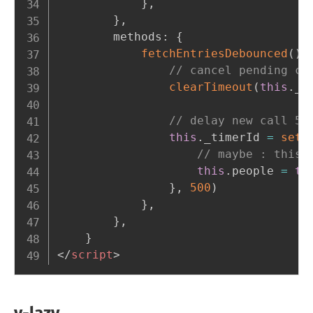
}
,
}
,
        methods
:
{
fetchEntriesDebounced
(
)
// cancel pending ca
clearTimeout
(
this
.
_t
// delay new call 50
this
.
_timerId 
=
setT
// maybe : this.
this
.
people 
=
th
}
,
500
)
}
,
}
,
}
</
script
>