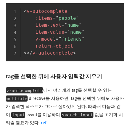
<
v-autocomplete
:items
=
"
people
"
item-text
=
"
name
"
item-value
=
"
name
"
v-model
=
"
friends
"
return-object
>
</
v-autocomplete
>
tag를 선택한 뒤에 사용자 입력값 지우기
v-autocomplete
에서 여러개의 tag를 선택할 수 있는
multiple
directive를 사용하면, tag를 선택한 뒤에도 사용자
가 입력한 텍스트가 그대로 살아있게 된다. 따라서 다음과 같
input
search-input
이
event를 이용하여
값을 초기화 시
켜줄 필요가 있다.
ref