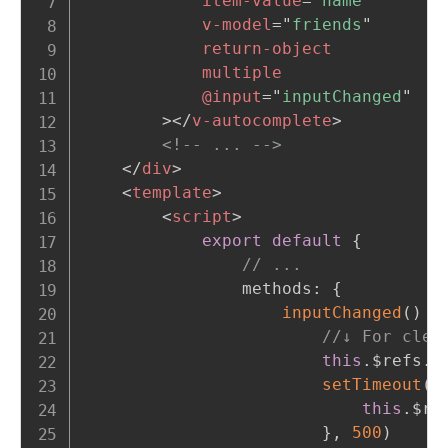
item-value
=
"
name
"
v-model
=
"
friends
"
return-object
multiple
@input
=
"
inputChanged
"
>
</
v-autocomplete
>
<!-- ... -->
</
div
>
<
template
>
<
script
>
export
default
{
// ...
                methods
:
{
inputChanged
(
)
{
//↓ For clea
this
.
$refs
.
a
setTimeout
(
(
this
.
$re
}
,
500
)