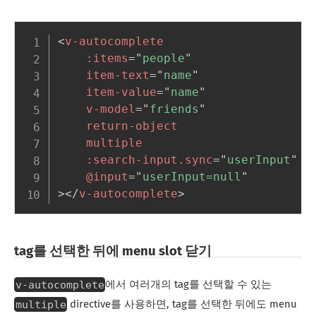
<
v-autocomplete
:items
=
"
people
"
item-text
=
"
name
"
item-value
=
"
name
"
v-model
=
"
friends
"
return-object
multiple
:search-input.sync
=
"
userInput
"
@input
=
"
userInput=null
"
>
</
v-autocomplete
>
tag를 선택한 뒤에 menu slot 닫기
v-autocomplete
에서 여러개의 tag를 선택할 수 있는
multiple
directive를 사용하면, tag를 선택한 뒤에도 menu