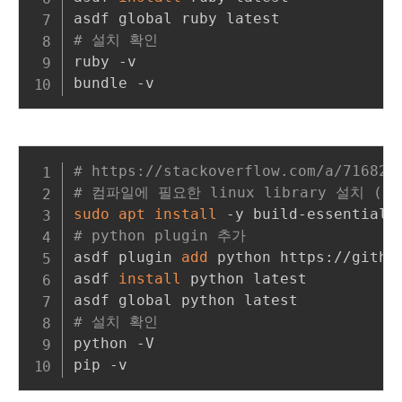
# 설치 확인
ruby -v

# https://stackoverflow.com/a/716829
# 컴파일에 필요한 linux library 설치 ( ins
sudo
apt
install
# python plugin 추가
asdf plugin 
add
 python https://githu
asdf 
install
 python latest

# 설치 확인
python -V
