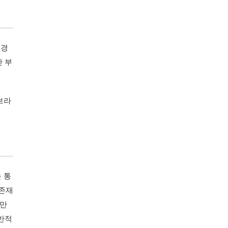
 경
만 부
 브라
는 통
 존재
에만
일반적