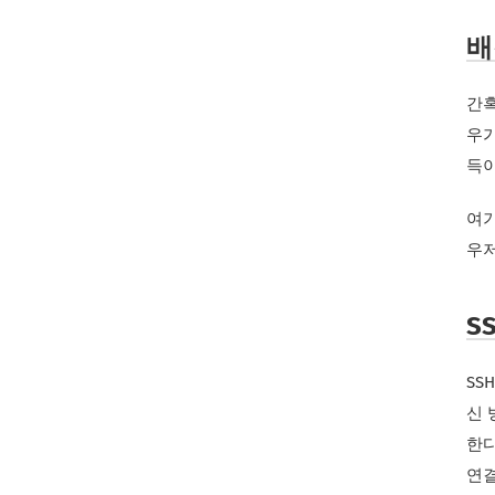
배
간혹
우가
득이
여기
우저
S
SS
신 
한다
연결