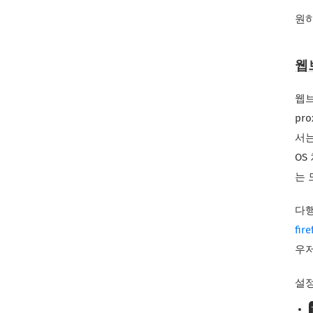
원하
웹
웹브
pr
서는
OS
는 
다행
fire
우저
설정