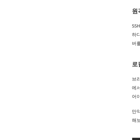
원
SS
하다
버를
로
브라
에서
어야
만약
해보