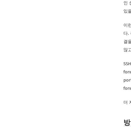
인 
있을
이런
다.
결을
않고
SSH
for
po
fo
더 
방