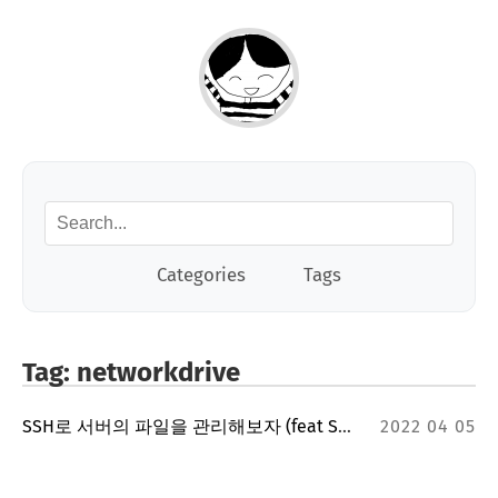
Categories
Tags
Tag: networkdrive
SSH로 서버의 파일을 관리해보자 (feat SSH, SFTP, winSCP, SSHFS, networkdrive)
2022 04 05