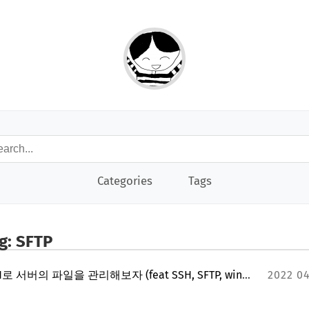
Categories
Tags
g: SFTP
SSH로 서버의 파일을 관리해보자 (feat SSH, SFTP, winSCP, SSHFS, networkdrive)
2022 0