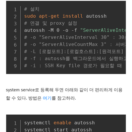
# 설치
sudo
apt-get
install
# 연결 및 proxy 설정
autossh -M 0 -o -f 
"ServerAliveInter
# -o "ServerAliveInterval 30" :
# -o "ServerAliveCountMax 3" 
# -L [로컬포트]:[로컬호스트]:[원격포트] 
# -f : autossh를 백그라운드에서 실행하고
# -i : SSH Key file 경로가 필요할 때
system service로 등록해 두면 아래와 같이 더 편리하게 이용
할 수 있다. 방법은
여기
를 참고하라.
systemctl 
enable
 autossh

systemctl start autossh
