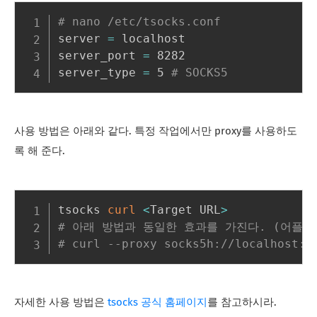
# nano /etc/tsocks.conf
server 
=
 localhost

server_port 
=
 8282

server_type 
=
 5 
# SOCKS5
사용 방법은 아래와 같다. 특정 작업에서만 proxy를 사용하도
록 해 준다.
tsocks 
curl
<
Target URL
>
# 아래 방법과 동일한 효과를 가진다. (어플리케
# curl --proxy socks5h://localhost:8
자세한 사용 방법은
tsocks 공식 홈페이지
를 참고하시라.